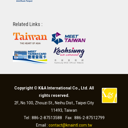
Related Links :
Copyright © K&A International Co., Ltd. All
rights reserved.
2F., No.100, Zhouzi St., Neihu Dist., Taipei City
11493, Taiwan
Tel : 886-2-87513588 Fax : 886-2-87512799
Email :
contact@knaintl.com.tw