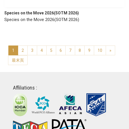
Species on the Move 2026(SOTM 2026)
Species on the Move 2026(SOTM 2026)
1
2
3
4
5
6
7
8
9
10
»
最末頁
Affiliations :