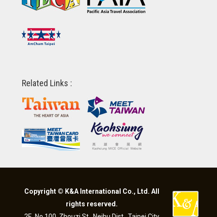
Related Links :
Copyright © K&A International Co., Ltd. All
rights reserved.
2F., No.100, Zhouzi St., Neihu Dist., Taipei City