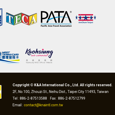
Copyright © K&A International Co., Ltd. All rights reserved.
2F., No.100, Zhouzi St., Neihu Dist., Taipei City 11493, Taiwan
Tel : 886-2-87513588 Fax : 886-2-87512799
Email :
contact@knaintl.com.tw