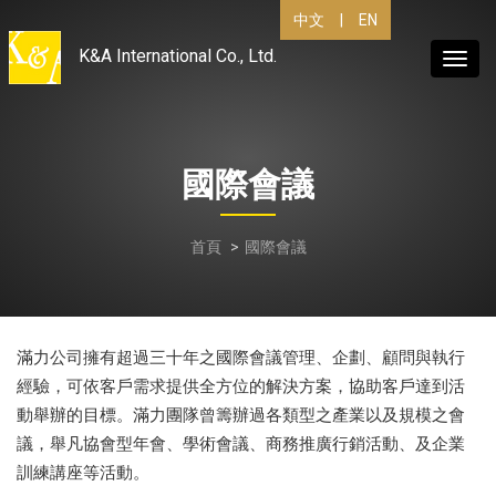
中文
|
EN
K&A International Co., Ltd.
Toggl
navig
國際會議
首頁
國際會議
滿力公司擁有超過三十年之國際會議管理、企劃、顧問與執行
經驗，可依客戶需求提供全方位的解決方案，協助客戶達到活
動舉辦的目標。滿力團隊曾籌辦過各類型之產業以及規模之會
議，舉凡協會型年會、學術會議、商務推廣行銷活動、及企業
訓練講座等活動。