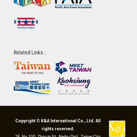
Related Links :
Copyright © K&A International Co., Ltd. All
rights reserved.
2F., No.100, Zhouzi St., Neihu Dist., Taipei City