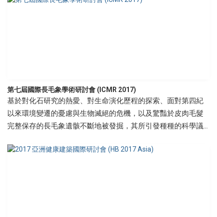
本次會議總計吸引19國共854人參與，超過400篇海報及口頭論
文、24場研討議程(Symposium)於三天的會議期間發表。開幕
典禮更邀請到 中華民國 陳副總統 建仁蒞臨。
第七屆國際長毛象學術研討會 (ICMR 2017)
基於對化石研究的熱愛、對生命演化歷程的探索、面對第四紀
以來環境變遷的憂慮與生物滅絕的危機，以及驚豔於皮肉毛髮
完整保存的長毛象遺骸不斷地被發掘，其所引發種種的科學議
題，一群橫跨全世界各地的古生物學家，發起「國際長毛象研
討會」。