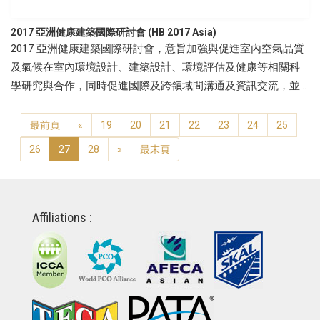
2017 亞洲健康建築國際研討會 (HB 2017 Asia)
2017 亞洲健康建築國際研討會，意旨加強與促進室內空氣品質
及氣候在室內環境設計、建築設計、環境評估及健康等相關科
學研究與合作，同時促進國際及跨領域間溝通及資訊交流，並
積極與世界各國政府單位及其他相關室內環境品質之團體交
流。本次會議吸引275位來自18國的與會者前往台南參與。
最前頁
«
19
20
21
22
23
24
25
26
27
28
»
最末頁
Affiliations :