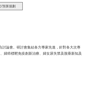
繫/預算規劃
舉辦聯合討論會。研討會集結各方專家先進，針對各大次專
病、婦癌標靶免疫創新治療、婦女尿失禁及脫垂新知及