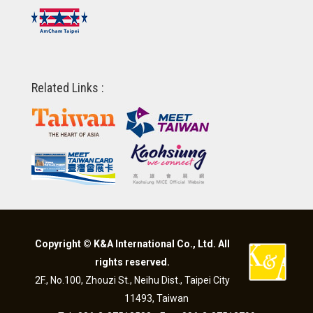
Related Links :
Copyright © K&A International Co., Ltd. All
rights reserved.
2F., No.100, Zhouzi St., Neihu Dist., Taipei City
11493, Taiwan