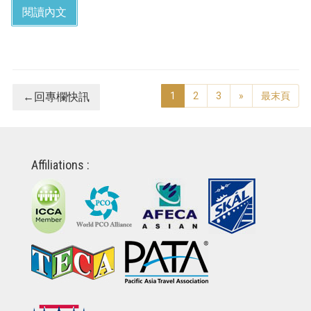
閱讀內文
←回專欄快訊
1
2
3
»
最末頁
Affiliations :